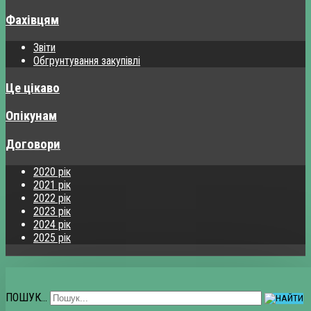
Фахівцям
Звіти
Обгрунтування закупівлі
Це цікаво
Опікунам
Договори
2020 рік
2021 рік
2022 рік
2023 рік
2024 рік
2025 рік
ПОШУК...