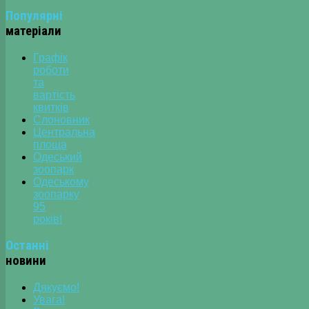
Популярні
матеріали
Графік
роботи
та
вартість
квитків
Слоновник
Центральна
площа
Одеський
зоопарк
Одеському
зоопарку
95
років!
Останні
новини
Дякуємо!
Увага!