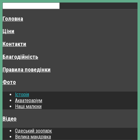
Головна
Ціни
Контакти
Благодійність
Правила поведінки
Фото
Історія
Акватераріум
Наші малюки
Відео
Одеський зоопарк
Велика мандрівка