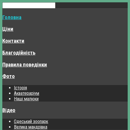
Головна
Ціни
Контакти
Благодійність
Правила поведінки
Фото
Історія
Акватераріум
Наші малюки
Відео
Одеський зоопарк
Велика мандрівка