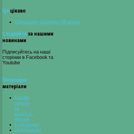
Це
цікаво
Одеському зоопарку 95 років!
Слідкуйте
за нашими
новинами
Підписуйтесь на наші
сторінки в Facebook та
Youtube
Популярні
матеріали
Графік
роботи
та
вартість
квитків
Слоновник
Центральна