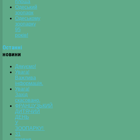
площа
Одеський
зоопарк
Одеському
зоопарку
95
років!
Останні
новини
Дякуємо!
Увага!
Важлива
інформація.
Увага!
Захід
скасовано.
ФРАНЦУЗЬКИЙ
ДИТЯЧИЙ
ДЕНЬ
У
ЗООПАРКУ!
31
травня