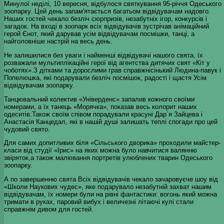
Минулої неділі, 10 вересня, відбулося святкування 95-річчя Одеського
зоопарку. Цей день запам'ятається багатьом відвідувачам надовго.
Наших гостей чекало безліч сюрпризів, незабутніх ігор, конкурсів і
загадок. На вході в зоопарк всіх відвідувачів зустрічав анімаційний
герой Єнот, який дарував усім відвідувачам посмішки, танці, а
найголовніше настрій на весь день.
Не залишилися без уваги і найменші відвідувачі нашого свята, їх
розважали мультиплікаційні герої від агентства дитячих свят «Кіт у
чоботях».З дітками та дорослими грав справжнісінький Людина-павук і
Попелюшка, які подарували безліч посмішок, радості і щастя Усім
відвідувачам зоопарку.
Танцювальний колектив «Універденс» запалив кожного своїми
номерами, а їх танець «Морячка», показав весь колорит наших
одеситів.Також своїм співом порадували красуні Дар`я Зайцева і
Анастасія Канцедал, які в нашій душі залишать теплі спогади про цей
чудовий свято.
Для самих допитливих біля «Сільського дворика» проходили майстер-
класи від студії «Ірис» на яких можна було навчитися валянню
звіряток,а також малювання портретів улюблених тварин Одеського
зоопарку.
А по завершенню свята Всіх відвідувачів чекало зачаровуєче шоу від
«Школи Наукових чудес», яке подарувало незабутній захват нашим
відвідувачам, їх номери були на рівні фантастики: вогонь який можна
тримати в руках, паровий вибух і величезні літаючі кулі стали
справжнім дивом для гостей.