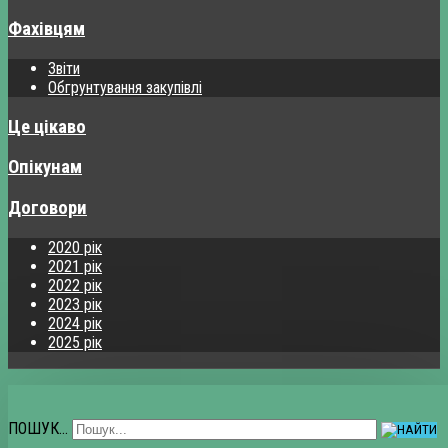
Фахівцям
Звіти
Обгрунтування закупівлі
Це цікаво
Опікунам
Договори
2020 рік
2021 рік
2022 рік
2023 рік
2024 рік
2025 рік
ПОШУК...