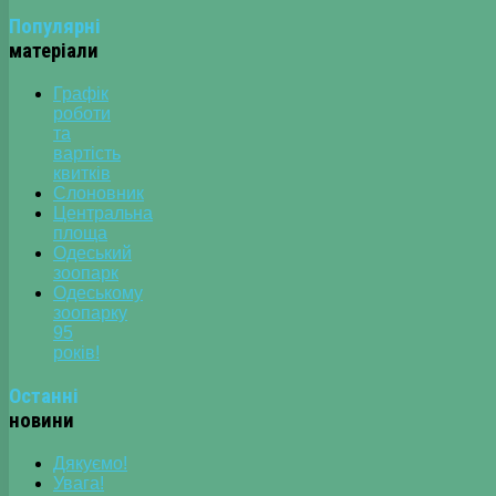
Популярні
матеріали
Графік
роботи
та
вартість
квитків
Слоновник
Центральна
площа
Одеський
зоопарк
Одеському
зоопарку
95
років!
Останні
новини
Дякуємо!
Увага!