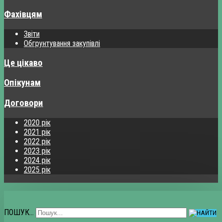
Фахівцям
Звіти
Обгрунтування закупівлі
Це цікаво
Опікунам
Договори
2020 рік
2021 рік
2022 рік
2023 рік
2024 рік
2025 рік
ПОШУК...