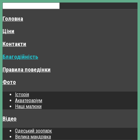
Головна
Ціни
Контакти
Благодійність
Правила поведінки
Фото
Історія
Акватераріум
Наші малюки
Відео
Одеський зоопарк
Велика мандрівка