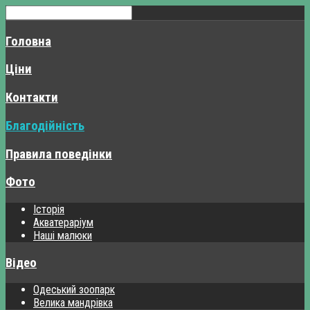
Головна
Ціни
Контакти
Благодійність
Правила поведінки
Фото
Історія
Акватераріум
Наші малюки
Відео
Одеський зоопарк
Велика мандрівка