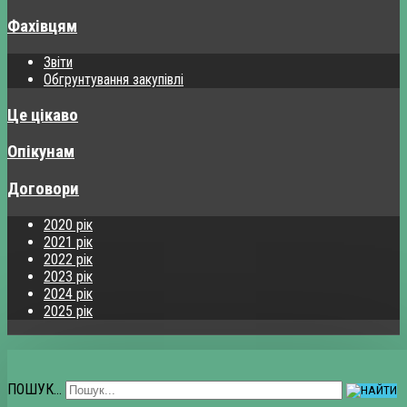
Фахівцям
Звіти
Обгрунтування закупівлі
Це цікаво
Опікунам
Договори
2020 рік
2021 рік
2022 рік
2023 рік
2024 рік
2025 рік
ПОШУК...