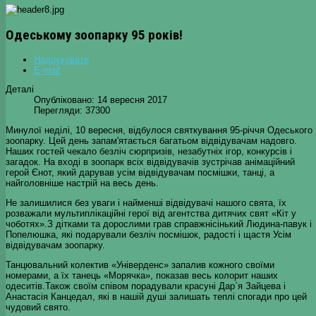
Одеському зоопарку 95 років!
Надрукувати
E-mail
Деталі
Опубліковано: 14 вересня 2017
Перегляди: 37300
Минулої неділі, 10 вересня, відбулося святкування 95-річчя Одеського
зоопарку. Цей день запам'ятається багатьом відвідувачам надовго.
Наших гостей чекало безліч сюрпризів, незабутніх ігор, конкурсів і
загадок. На вході в зоопарк всіх відвідувачів зустрічав анімаційний
герой Єнот, який дарував усім відвідувачам посмішки, танці, а
найголовніше настрій на весь день.
Не залишилися без уваги і найменші відвідувачі нашого свята, їх
розважали мультиплікаційні герої від агентства дитячих свят «Кіт у
чоботях».З дітками та дорослими грав справжнісінький Людина-павук і
Попелюшка, які подарували безліч посмішок, радості і щастя Усім
відвідувачам зоопарку.
Танцювальний колектив «Універденс» запалив кожного своїми
номерами, а їх танець «Морячка», показав весь колорит наших
одеситів.Також своїм співом порадували красуні Дар`я Зайцева і
Анастасія Канцедал, які в нашій душі залишать теплі спогади про цей
чудовий свято.