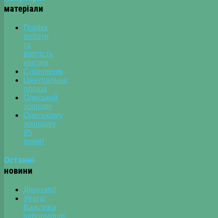
матеріали
Графік
роботи
та
вартість
квитків
Слоновник
Центральна
площа
Одеський
зоопарк
Одеському
зоопарку
95
років!
Останні
новини
Дякуємо!
Увага!
Важлива
інформація.