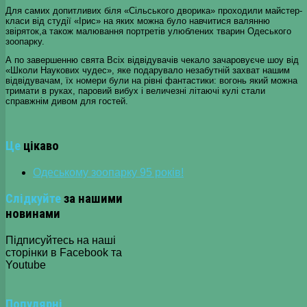
Для самих допитливих біля «Сільського дворика» проходили майстер-
класи від студії «Ірис» на яких можна було навчитися валянню
звіряток,а також малювання портретів улюблених тварин Одеського
зоопарку.
А по завершенню свята Всіх відвідувачів чекало зачаровуєче шоу від
«Школи Наукових чудес», яке подарувало незабутній захват нашим
відвідувачам, їх номери були на рівні фантастики: вогонь який можна
тримати в руках, паровий вибух і величезні літаючі кулі стали
справжнім дивом для гостей.
Це
цікаво
Одеському зоопарку 95 років!
Слідкуйте
за нашими
новинами
Підписуйтесь на наші
сторінки в Facebook та
Youtube
Популярні