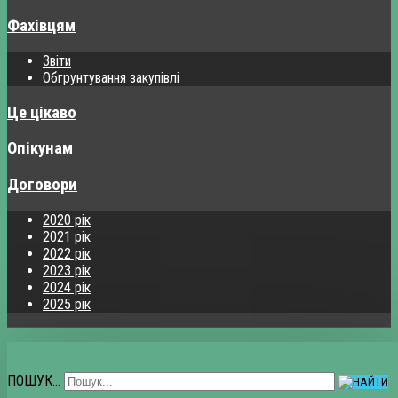
Фахівцям
Звіти
Обгрунтування закупівлі
Це цікаво
Опікунам
Договори
2020 рік
2021 рік
2022 рік
2023 рік
2024 рік
2025 рік
ПОШУК...