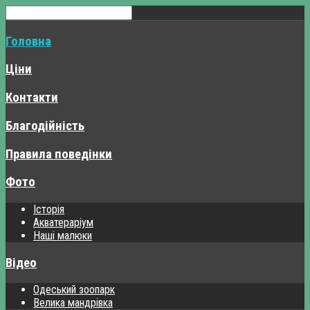
Головна
Ціни
Контакти
Благодійність
Правила поведінки
Фото
Історія
Акватераріум
Наші малюки
Відео
Одеський зоопарк
Велика мандрівка