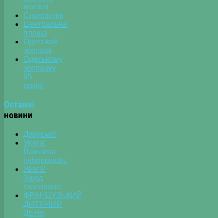
квитків
Слоновник
Центральна
площа
Одеський
зоопарк
Одеському
зоопарку
95
років!
Останні
новини
Дякуємо!
Увага!
Важлива
інформація.
Увага!
Захід
скасовано.
ФРАНЦУЗЬКИЙ
ДИТЯЧИЙ
ДЕНЬ