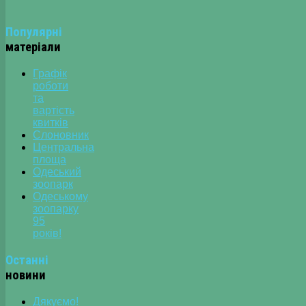
Популярні
матеріали
Графік
роботи
та
вартість
квитків
Слоновник
Центральна
площа
Одеський
зоопарк
Одеському
зоопарку
95
років!
Останні
новини
Дякуємо!