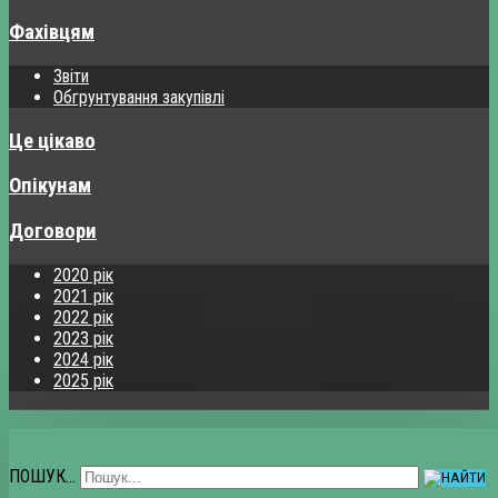
Фахівцям
Звіти
Обгрунтування закупівлі
Це цікаво
Опікунам
Договори
2020 рік
2021 рік
2022 рік
2023 рік
2024 рік
2025 рік
ПОШУК...