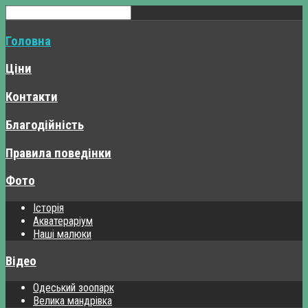
Головна
Ціни
Контакти
Благодійність
Правила поведінки
Фото
Історія
Акватераріум
Наші малюки
Відео
Одеський зоопарк
Велика мандрівка