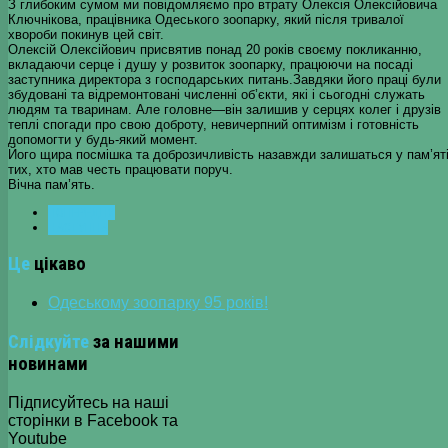
З глибоким сумом ми повідомляємо про втрату Олексія Олексійовича
Ключнікова, працівника Одеського зоопарку, який після тривалої
хвороби покинув цей світ.
Олексій Олексійович присвятив понад 20 років своєму покликанню,
вкладаючи серце і душу у розвиток зоопарку, працюючи на посаді
заступника директора з господарських питань.Завдяки його праці були
збудовані та відремонтовані численні об’єкти, які і сьогодні служать
людям та тваринам. Але головне—він залишив у серцях колег і друзів
теплі спогади про свою доброту, невичерпний оптимізм і готовність
допомогти у будь-який момент.
Його щира посмішка та доброзичливість назавжди залишаться у пам’ят
тих, хто мав честь працювати поруч.
Вічна пам’ять.
ПОПЕРЕДНЯ
НАСТУПНА
Це
цікаво
Одеському зоопарку 95 років!
Слідкуйте
за нашими
новинами
Підписуйтесь на наші
сторінки в Facebook та
Youtube