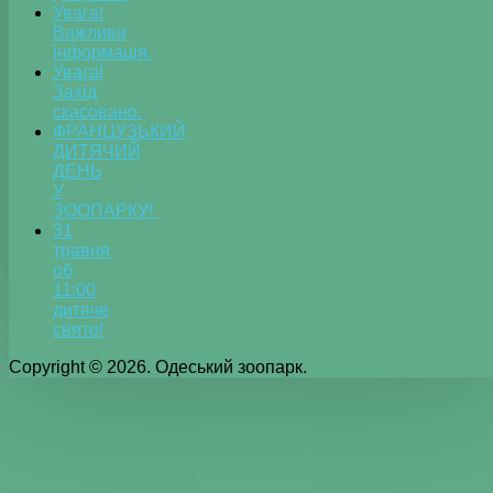
Увага!
Важлива
інформація.
Увага!
Захід
скасовано.
ФРАНЦУЗЬКИЙ
ДИТЯЧИЙ
ДЕНЬ
У
ЗООПАРКУ!
31
травня
об
11:00
дитяче
свято!
Copyright © 2026. Одеський зоопарк.