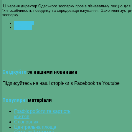
11 червня директор Одеського зоопарку провів пізнавальну лекцію для 
їхні особливості, поведінку та середовище існування. Захоплені зустр
зоопарку.
ПОПЕРЕДНЯ
НАСТУПНА
Слідкуйте
за нашими новинами
Підписуйтесь на наші сторінки в Facebook та Youtube
Популярні
матеріали
Графік роботи та вартість
квитків
Слоновник
Центральна площа