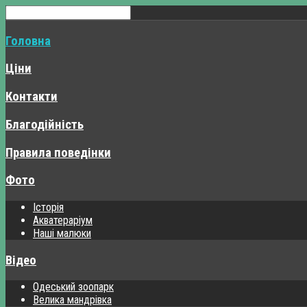
Головна
Ціни
Контакти
Благодійність
Правила поведінки
Фото
Історія
Акватераріум
Наші малюки
Відео
Одеський зоопарк
Велика мандрівка