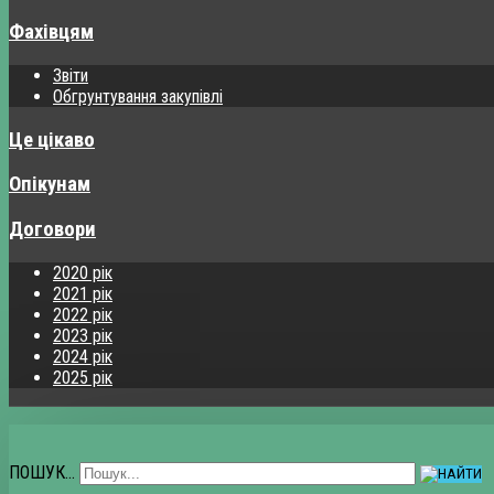
Фахівцям
Звіти
Обгрунтування закупівлі
Це цікаво
Опікунам
Договори
2020 рік
2021 рік
2022 рік
2023 рік
2024 рік
2025 рік
ПОШУК...