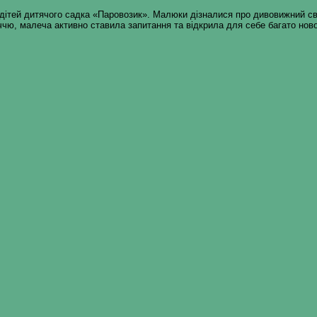
дітей дитячого садка «Паровозик». Малюки дізналися про дивовижний сві
іччю, малеча активно ставила запитання та відкрила для себе багато нов