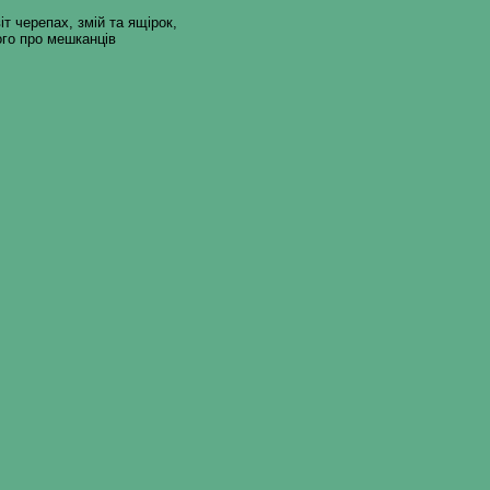
т черепах, змій та ящірок,
ого про мешканців