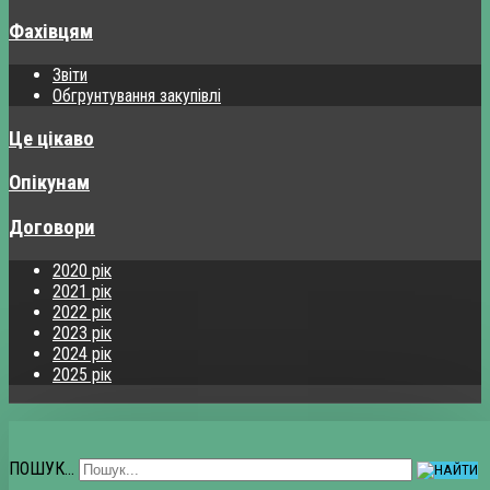
Фахівцям
Звіти
Обгрунтування закупівлі
Це цікаво
Опікунам
Договори
2020 рік
2021 рік
2022 рік
2023 рік
2024 рік
2025 рік
ПОШУК...