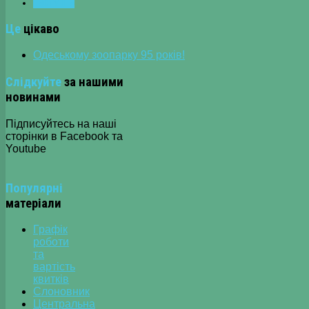
НАСТУПНА
Це
цікаво
Одеському зоопарку 95 років!
Слідкуйте
за нашими
новинами
Підписуйтесь на наші
сторінки в Facebook та
Youtube
Популярні
матеріали
Графік
роботи
та
вартість
квитків
Слоновник
Центральна