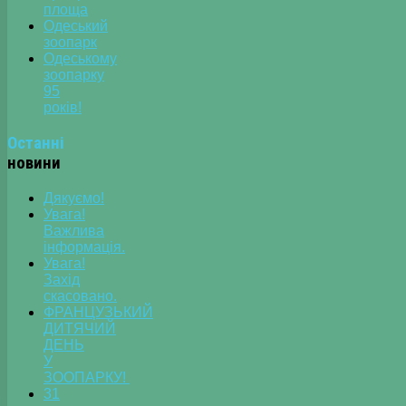
площа
Одеський
зоопарк
Одеському
зоопарку
95
років!
Останні
новини
Дякуємо!
Увага!
Важлива
інформація.
Увага!
Захід
скасовано.
ФРАНЦУЗЬКИЙ
ДИТЯЧИЙ
ДЕНЬ
У
ЗООПАРКУ!
31