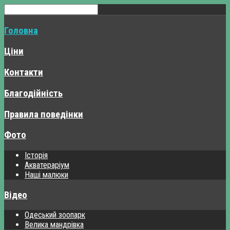
Головна
Ціни
Контакти
Благодійність
Правила поведінки
Фото
Історія
Акватераріум
Наші малюки
Відео
Одеський зоопарк
Велика мандрівка