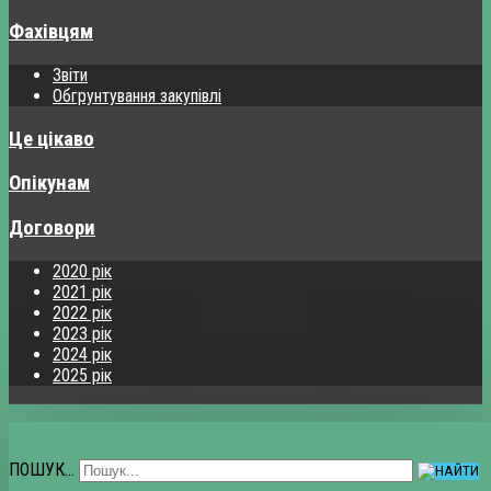
Фахівцям
Звіти
Обгрунтування закупівлі
Це цікаво
Опікунам
Договори
2020 рік
2021 рік
2022 рік
2023 рік
2024 рік
2025 рік
ПОШУК...