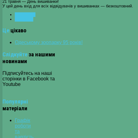
21 травня — День вишиванки!
У цей день вхід для всіх відвідувачів у вишиванках — безкоштовний.
ПОПЕРЕДНЯ
НАСТУПНА
Це
цікаво
Одеському зоопарку 95 років!
Слідкуйте
за нашими
новинами
Підписуйтесь на наші
сторінки в Facebook та
Youtube
Популярні
матеріали
Графік
роботи
та
вартість