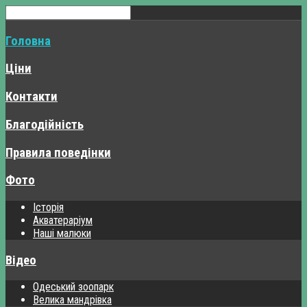
Головна
Ціни
Контакти
Благодійність
Правила поведінки
Фото
Історія
Акватераріум
Наші малюки
Відео
Одеський зоопарк
Велика мандрівка