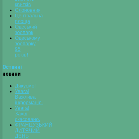
квитків
Слоновник
Центральна
площа
Одеський
зоопарк
Одеському
зоопарку
95
років!
Останні
новини
Дякуємо!
Увага!
Важлива
інформація.
Увага!
Захід
скасовано.
ФРАНЦУЗЬКИЙ
ДИТЯЧИЙ
ДЕНЬ