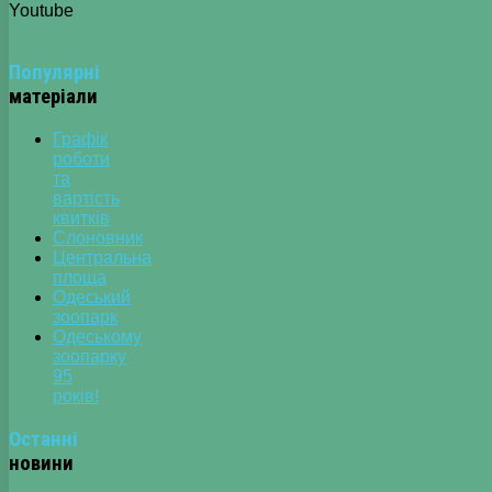
Youtube
Популярні
матеріали
Графік
роботи
та
вартість
квитків
Слоновник
Центральна
площа
Одеський
зоопарк
Одеському
зоопарку
95
років!
Останні
новини