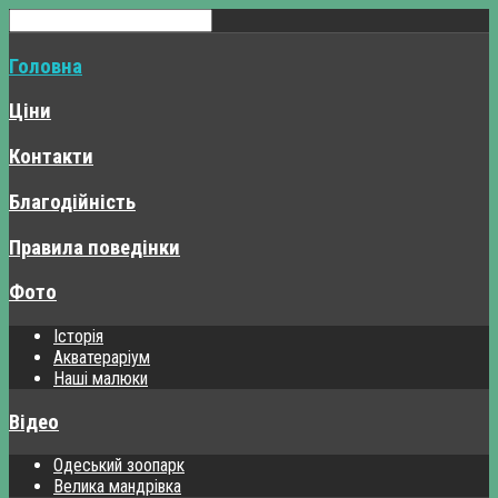
Головна
Ціни
Контакти
Благодійність
Правила поведінки
Фото
Історія
Акватераріум
Наші малюки
Відео
Одеський зоопарк
Велика мандрівка