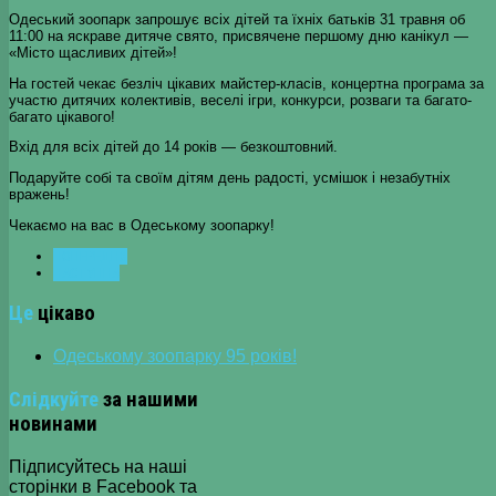
Одеський зоопарк запрошує всіх дітей та їхніх батьків 31 травня об
11:00 на яскраве дитяче свято, присвячене першому дню канікул —
«Місто щасливих дітей»!
На гостей чекає безліч цікавих майстер-класів, концертна програма за
участю дитячих колективів, веселі ігри, конкурси, розваги та багато-
багато цікавого!
Вхід для всіх дітей до 14 років — безкоштовний.
Подаруйте собі та своїм дітям день радості, усмішок і незабутніх
вражень!
Чекаємо на вас в Одеському зоопарку!
ПОПЕРЕДНЯ
НАСТУПНА
Це
цікаво
Одеському зоопарку 95 років!
Слідкуйте
за нашими
новинами
Підписуйтесь на наші
сторінки в Facebook та