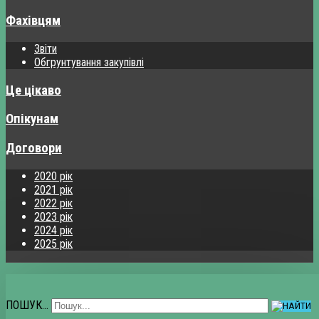
Фахівцям
Звіти
Обгрунтування закупівлі
Це цікаво
Опікунам
Договори
2020 рік
2021 рік
2022 рік
2023 рік
2024 рік
2025 рік
ПОШУК...