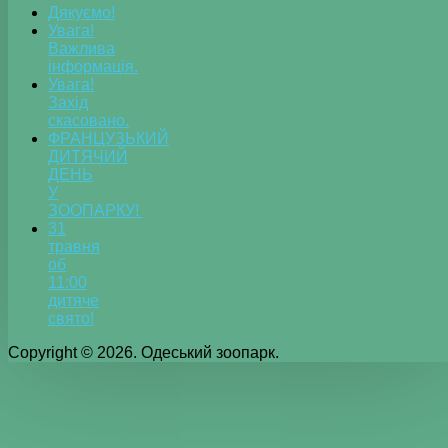
Дякуємо!
Увага!
Важлива
інформація.
Увага!
Захід
скасовано.
ФРАНЦУЗЬКИЙ
ДИТЯЧИЙ
ДЕНЬ
У
ЗООПАРКУ!
31
травня
об
11:00
дитяче
свято!
Copyright © 2026. Одеський зоопарк.